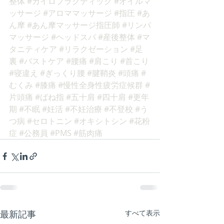
整体
#カイロプラクティック
#オイルマ
ッサージ
#アロママッサージ
#指圧
#あ
ん摩
#あん摩マッサージ指圧師
#リンパ
マッサージ
#ヘッドスパ
#産後整体
#マ
タニティケア
#リラクゼーション
#足
裏
#バストケア
#腰痛
#肩こり
#首こり
#寝違え
#ぎっくり腰
#腱鞘炎
#頭痛
#
むくみ
#膝痛
#慢性全身性疲労症候群
#
片頭痛
#ばね指
#五十肩
#四十肩
#更年
期
#不眠
#妊活
#不妊治療
#不登校
#う
つ病
#セロトニン
#オキシトシン
#花粉
症
#公務員
#PMS
#筋肉痛
最新記事
すべて表示