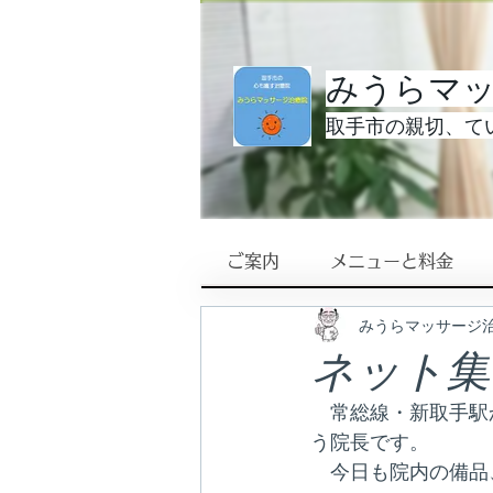
みうらマ
取手市の親切、てい
ご案内
メニューと料金
みうらマッサージ
ネット集
　常総線・新取手駅
う院長です。
　今日も院内の備品