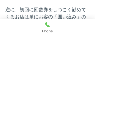
逆に、初回に回数券をしつこく勧めて
くるお店は単にお客の「囲い込み」の
ために売りつけたいだけですので、避
けた方が無難です。
Phone
また、支払額が妥当かどうか、ご自身
の金銭感覚に合っているかどうかを冷
静に判断するためにも、初回での購入
は慎重にすることをお勧めします。
最新記事
すべて表示