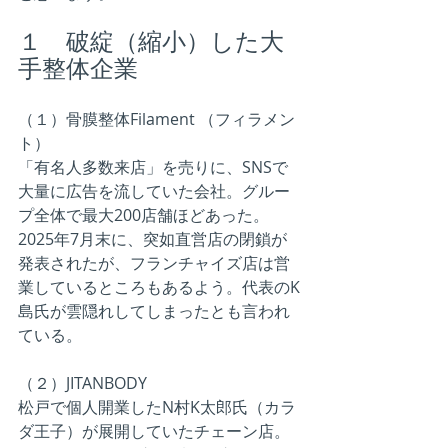
１　破綻（縮小）した大
手整体企業
（１）骨膜整体Filament （フィラメン
ト）
「有名人多数来店」を売りに、SNSで
大量に広告を流していた会社。グルー
プ全体で最大200店舗ほどあった。
2025年7月末に、突如直営店の閉鎖が
発表されたが、フランチャイズ店は営
業しているところもあるよう。代表のK
島氏が雲隠れしてしまったとも言われ
ている。
（２）JITANBODY
松戸で個人開業したN村K太郎氏（カラ
ダ王子）が展開していたチェーン店。