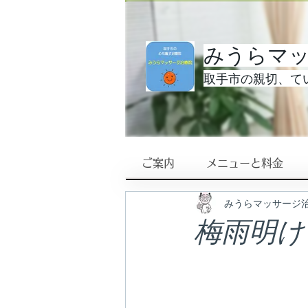
みうらマ
取手市の親切、てい
ご案内
メニューと料金
みうらマッサージ
梅雨明け