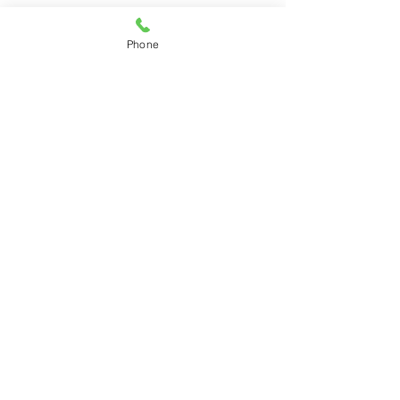
コメント
Phone
初めての患者さ
コメントを追加…
本日、開院いたしまし
た！