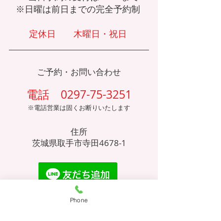
​※日曜は前日までの完全予約制
定休日 木曜日・祝日
ご予約・お問い
合わせ
電話 0297-75-3251
※電話営業は固くお断りいたします
住所
​茨城県取手市寺田4678-1
上のアイコンタップで、友だち追
Phone
加していただくと、