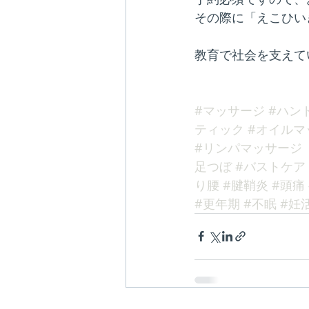
その際に「えこひい
教育で社会を支えてい
#マッサージ
#ハン
ティック
#オイルマ
#リンパマッサージ
足つぼ
#バストケア
り腰
#腱鞘炎
#頭痛
#更年期
#不眠
#妊