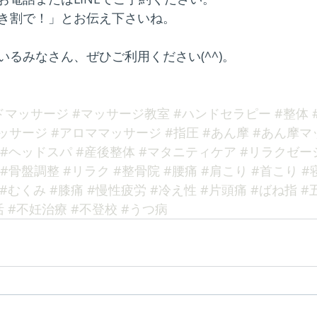
き割で！」とお伝え下さいね。
るみなさん、ぜひご利用ください(^^)。
ドマッサージ
#マッサージ教室
#ハンドセラピー
#整体
ッサージ
#アロママッサージ
#指圧
#あん摩
#あん摩マ
#ヘッドスパ
#産後整体
#マタニティケア
#リラクゼー
#骨盤調整
#リラク
#整骨院
#腰痛
#肩こり
#首こり
#
#むくみ
#膝痛
#慢性疲労
#冷え性
#片頭痛
#ばね指
#
活
#不妊治療
#不登校
#うつ病