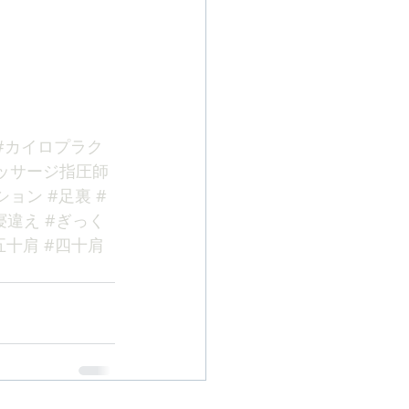
#カイロプラク
ッサージ指圧師
ション
#足裏
#
寝違え
#ぎっく
五十肩
#四十肩