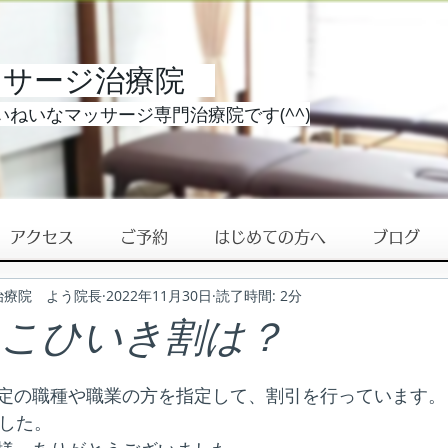
ッサージ治療院
ねいなマッサージ専門治療院です(^^)
アクセス
ご予約
はじめての方へ
ブログ
治療院 よう院長
2022年11月30日
読了時間: 2分
えこひいき割は？
定の職種や職業の方を指定して、割引を行っています。
でした。