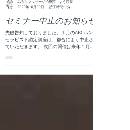
う検索ワードで調べました？ マッサージ？
あん摩マッサージ師？...
みうらマッサージ治療院 よう院長
2023年10月30日
読了時間: 1分
セミナー中止のお知らせ
先般告知しておりました、１月のABCハンド
セラピスト認定講座は、都合により中止させ
ていただきます。 次回の開催は来年１月の
予定です。 院長 #ハンドマッサージ #マッサ
ージ教室 #整体 #カイロプラクティック #オ
イルマッサージ #アロママッサージ #指圧 #
あん摩...