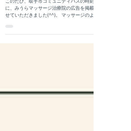
取手市コミュニティバス
時刻表
このたび、取手市コミュニティバスの時刻表
に、みうらマッサージ治療院の広告を掲載さ
せていただきました(^^)。 マッサージのよう
な、地域密着のビジネスにおいては、いかに
地域の皆様に覚えておいていただけるか、他
のお店や治療院よりも先に思い出していただ
けるかが、とても大切だと思い...