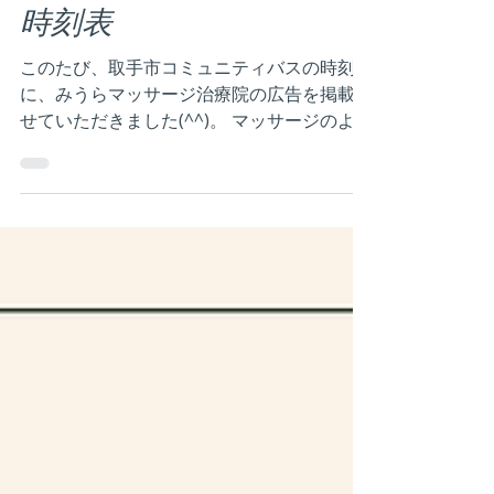
2023年10月8日
読了時間: 2分
取手市コミュニティバス
時刻表
このたび、取手市コミュニティバスの時刻表
に、みうらマッサージ治療院の広告を掲載さ
せていただきました(^^)。 マッサージのよう
な、地域密着のビジネスにおいては、いかに
地域の皆様に覚えておいていただけるか、他
のお店や治療院よりも先に思い出していただ
けるかが、とても大切だと思い...