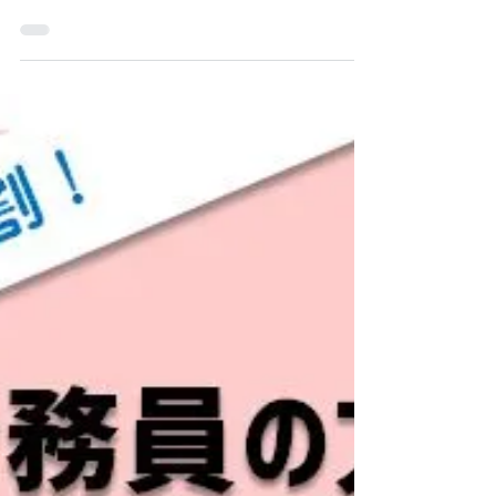
定講座＠取手、次回開催
は11月です！
ご好評いただいているABCハンドセラピスト
認定講座ですが、次回は11月に開催しま
す。 「まだ日がある！」なんて思わない
で、お早めにお問い合わせくださいね。
【開催概要】 １ 日時 2023年11月12日
（日）10時～16時 ２ 場所 みうらマッサ
ージ治療院（取手市寺田）...