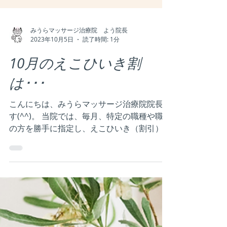
みうらマッサージ治療院 よう院長
2023年10月5日
読了時間: 1分
10月のえこひいき割
は･･･
こんにちは、みうらマッサージ治療院院長で
す(^^)。 当院では、毎月、特定の職種や職業
の方を勝手に指定し、えこひいき（割引）す
るという「えこひいき割」を実施しておりま
す。 今月の対象は 「求職中の方」 です！ 現
在、求職中の方、就職活動おつかれさまで